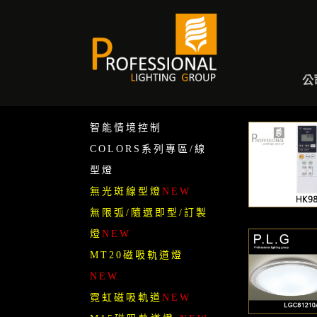
A
公
智能情境控制
COLORS系列專區/線
型燈
無光斑線型燈
NEW
無限弧/隨選即型/訂製
燈
NEW
MT20磁吸軌道燈
NEW
霓虹磁吸軌道
NEW