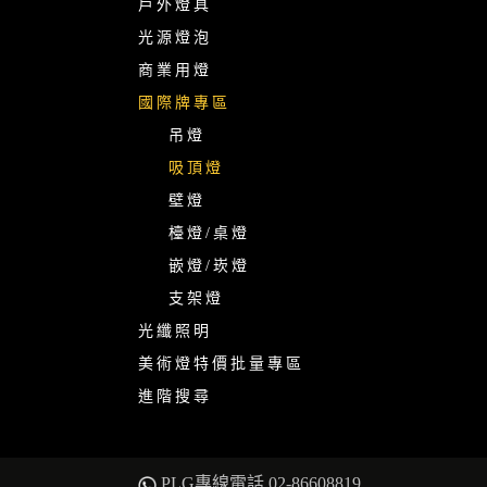
戶外燈具
光源燈泡
商業用燈
國際牌專區
吊燈
吸頂燈
壁燈
檯燈/桌燈
嵌燈/崁燈
支架燈
光纖照明
美術燈特價批量專區
進階搜尋
PLG專線電話 02-86608819