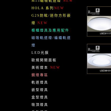
M15磁吸軌道燈
NEW
HOLA 系列
NEW
G2S防眩/迷你方形嵌
燈
NEW
櫥櫃燈具及應用配件
磁吸軌道燈/編織軌道
燈
LED光膜
歐規開關面板
美術燈本
NEW
鏡燈專區
軌道燈具
嵌型燈具
盒型燈具
吸頂燈具